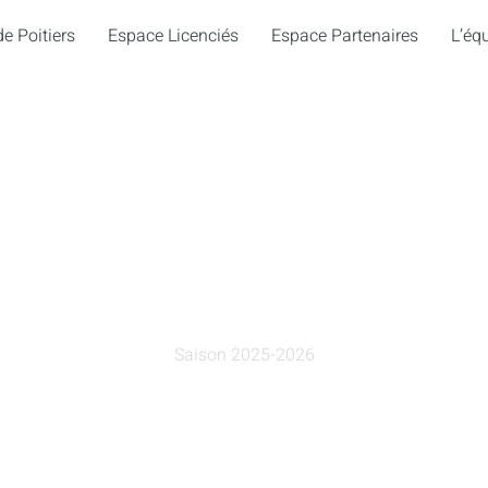
e Poitiers
Espace Licenciés
Espace Partenaires
L’éq
PLANNING DES ENTRAÎNEMENTS
Saison 2025-2026