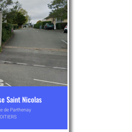
e Saint Nicolas
te de Parthenay
OITIERS