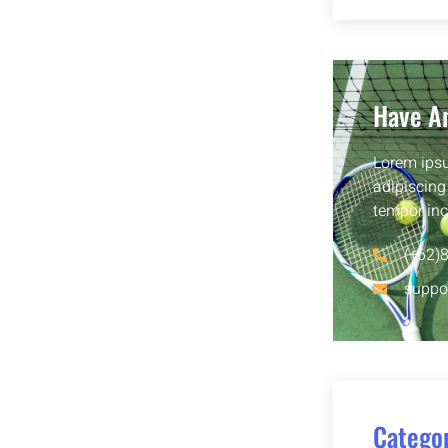
Have A
Lorem ipsu
adipiscing
tempor inc
(+62)
suppo
Categor