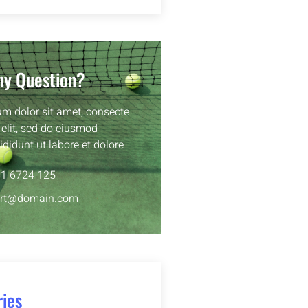
ny Question?
m dolor sit amet, consecte
 elit, sed do eiusmod
ididunt ut labore et dolore
81 6724 125
rt@domain.com
ies